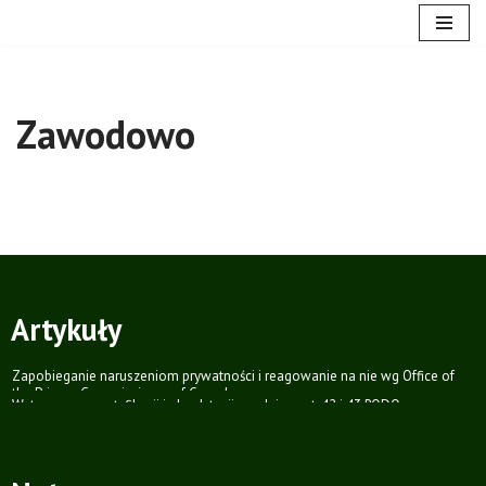
Przejdź
do
treści
Zawodowo
Artykuły
Zapobieganie naruszeniom prywatności i reagowanie na nie wg Office of
the Privacy Commissioner of Canada
Wytyczne ws. certyfikacji i akredytacji zgodnie z art. 42 i 43 RODO